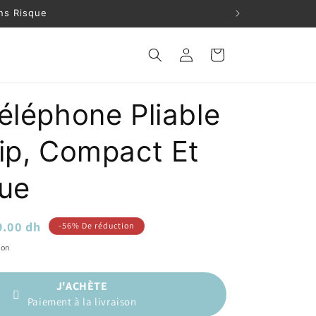
ns Risque
Connexion
Panier
éléphone Pliable
lip, Compact Et
que
x
9.00 dh
-56% De réduction
omotionnel
son
J'ACHÈTE
Paiement à la livraison