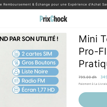
de Remboursement & Échange pour une Expérience d'Achat Sa
Mini T
Pro-F
Prati
Prix
Pri
34
799.00 dh
habituel
pr
Paiement à La Livrai