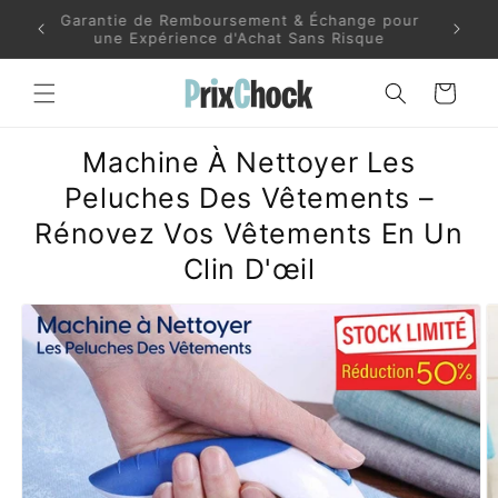
et
des De
Garantie de Remboursement & Échange pour
passer
S
une Expérience d'Achat Sans Risque
au
contenu
Panier
Machine À Nettoyer Les
Peluches Des Vêtements –
Rénovez Vos Vêtements En Un
Clin D'œil
Passer aux
informations
produits