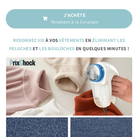
J'ACHÈTE
Paiement à la livraison
REDONNEZ VIE
À VOS
VÊTEMENTS
EN
ÉLIMINANT LES
PELUCHES
ET
LES BOULOCHES
EN QUELQUES MINUTES !