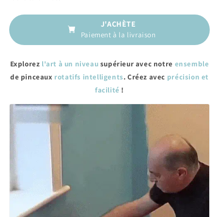
J'ACHÈTE
Paiement à la livraison
Explorez
l'art à un niveau
supérieur avec notre
ensemble
de pinceaux
rotatifs intelligents
. Créez avec
précision et
facilité
!