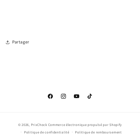
Partager
Facebook
Instagram
YouTube
TikTok
Moyens
© 2026,
PrixChock
Commerce électronique propulsé par Shopify
de
Politique de confidentialité
Politique de remboursement
paiement