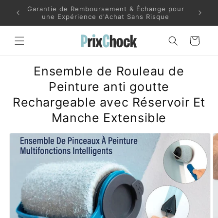
et
des De
Garantie de Remboursement & Échange pour
passer
S
une Expérience d'Achat Sans Risque
au
contenu
Panier
Ensemble de Rouleau de
Peinture anti goutte
Rechargeable avec Réservoir Et
Manche Extensible
Passer aux
informations
produits